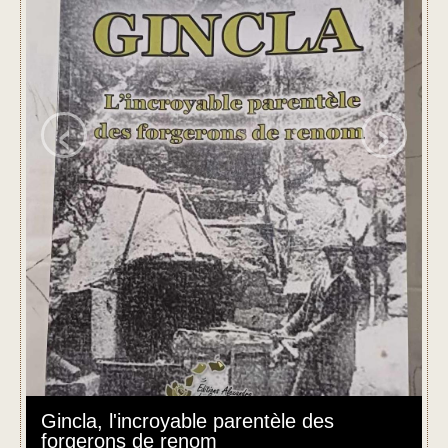
‹
›
Gincla, l'incroyable parentèle des
forgerons de renom