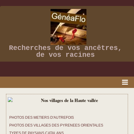
Recherches de vos ancêtres,
de vos racines
ACCUEIL
PRESSE
PHOTOS DES METIERS D'AUTREFOIS
VIDEOS
PHOTOS DES VILLAGES DES PYRENEES ORIENTALES
ALBUM PHOTOS
TYPES DE PAYSANS CATALANS