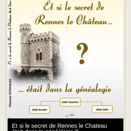
‹
›
Gincla, l'incroyable parentèle des
e Chateau
forgerons de renom