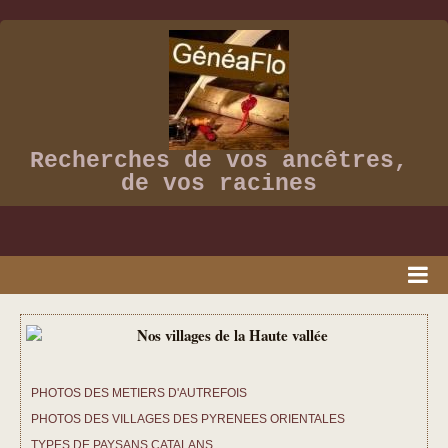
Recherches de vos ancêtres,
de vos racines
ACCUEIL
PRESSE
PHOTOS DES METIERS D'AUTREFOIS
VIDEOS
PHOTOS DES VILLAGES DES PYRENEES ORIENTALES
ALBUM PHOTOS
TYPES DE PAYSANS CATALANS