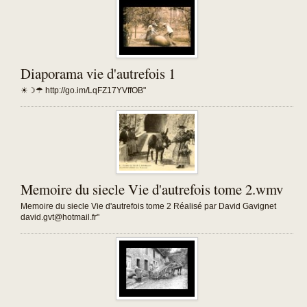
Diaporama vie d'autrefois 1
☀☽☂ http://go.im/LqFZ17YVffOB"
Memoire du siecle Vie d'autrefois tome 2.wmv
Memoire du siecle Vie d'autrefois tome 2 Réalisé par David Gavignet
david.gvt@hotmail.fr"