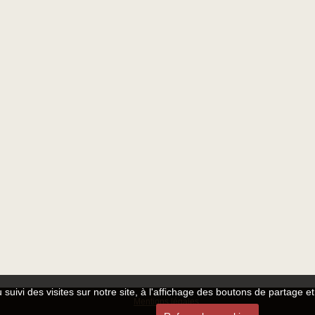
ncroyable
 des
 de renom
 suivi des visites sur notre site, à l'affichage des boutons de partage
Mentions légales