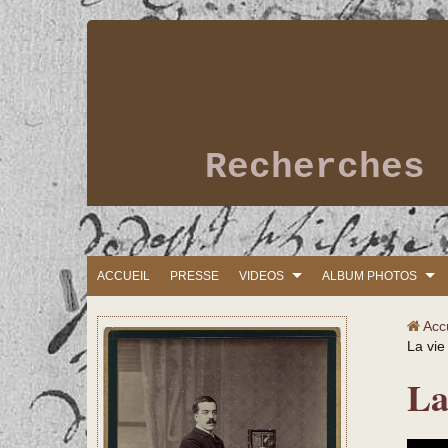
Recherches 
ACCUEIL
PRESSE
VIDEOS
ALBUM PHOTOS
Acc
La vie
La