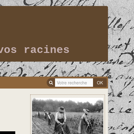
vos racines
OK