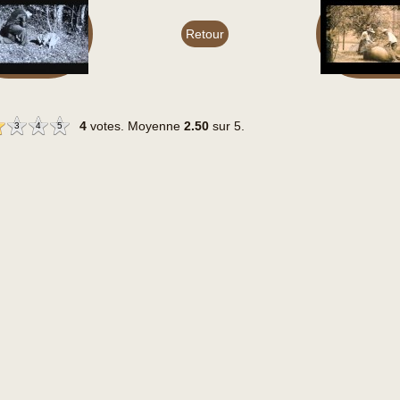
Retour
4
votes. Moyenne
2.50
sur 5.
3
4
5