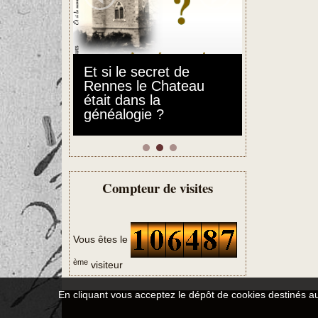
Et si le secret de
Gincla, l'i
Rennes le Chateau
parentèle
était dans la
forgerons
généalogie ?
Compteur de visites
Vous êtes le
ème
visiteur
En cliquant vous acceptez le dépôt de cookies destinés au