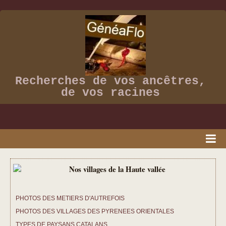
Recherches de vos ancêtres,
de vos racines
ACCUEIL
PRESSE
PHOTOS DES METIERS D'AUTREFOIS
VIDEOS
PHOTOS DES VILLAGES DES PYRENEES ORIENTALES
ALBUM PHOTOS
TYPES DE PAYSANS CATALANS