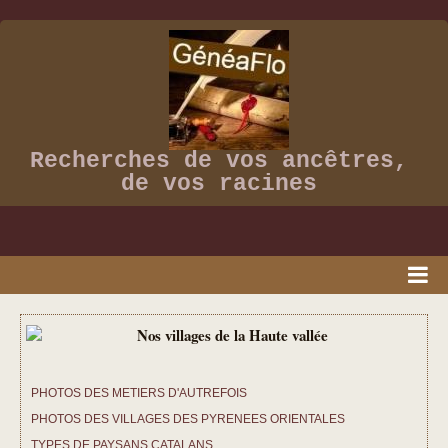
Recherches de vos ancêtres,
de vos racines
ACCUEIL
PRESSE
PHOTOS DES METIERS D'AUTREFOIS
VIDEOS
PHOTOS DES VILLAGES DES PYRENEES ORIENTALES
ALBUM PHOTOS
TYPES DE PAYSANS CATALANS