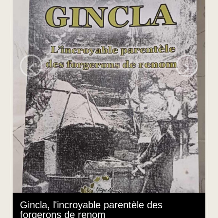
‹
›
Gincla, l'incroyable parentèle des
forgerons de renom